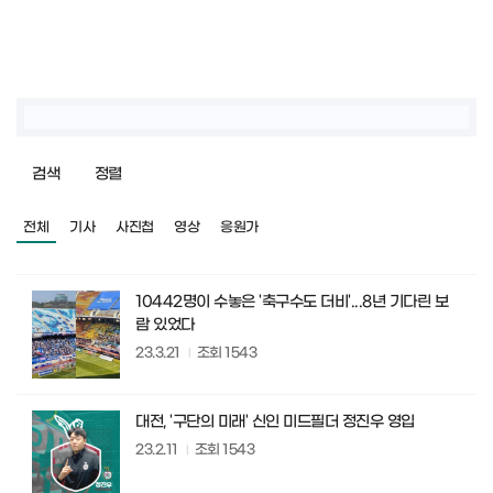
검색
정렬
전체
기사
사진첩
영상
응원가
10442명이 수놓은 '축구수도 더비'...8년 기다린 보
람 있었다
23.3.21
조회
1543
대전, '구단의 미래' 신인 미드필더 정진우 영입
23.2.11
조회
1543