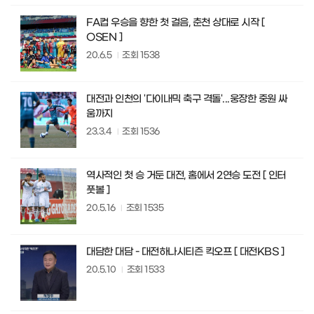
FA컵 우승을 향한 첫 걸음, 춘천 상대로 시작 [
OSEN ]
20.6.5
조회
1538
대전과 인천의 '다이내믹 축구 격돌'...웅장한 중원 싸
움까지
23.3.4
조회
1536
역사적인 첫 승 거둔 대전, 홈에서 2연승 도전 [ 인터
풋볼 ]
20.5.16
조회
1535
대담한 대담 - 대전하나시티즌 킥오프 [ 대전KBS ]
20.5.10
조회
1533