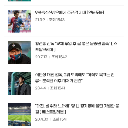
99년생 신상은에게 주전감 기대 [인터풋볼]
21.3.9
조회
1543
황선홍 감독 "교체 투입 후 골 넣은 윤승원 흡족" [ 스
포탈코리아 ]
20.7.13
조회
1542
이민성 대전 감독, 2위 도약에도 "아직도 목표는 잔
류…분석된 이후 대처가 관건"
23.4.4
조회
1541
"대전, 널 위해 노래해" 텅 빈 경기장에 울린 기발한 응
원 [ 베스트일레븐 ]
20.4.30
조회
1541