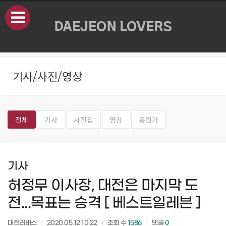
본문으로 바로가기
기사/사진/영상
전체
기사
사진첩
영상
응원가
기사
허정무 이사장, 대전은 마지막 도
전...목표는 승격 [ 베스트일레븐 ]
대전러버스
2020.05.12 10:22
조회 수
1586
댓글
0