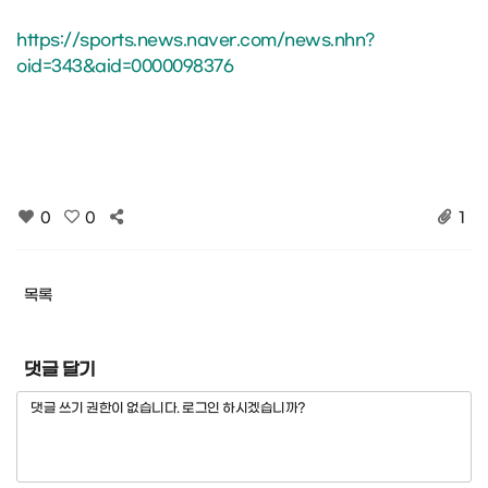
https://sports.news.naver.com/news.nhn?
oid=343&aid=0000098376
0
0
1
목록
댓글 달기