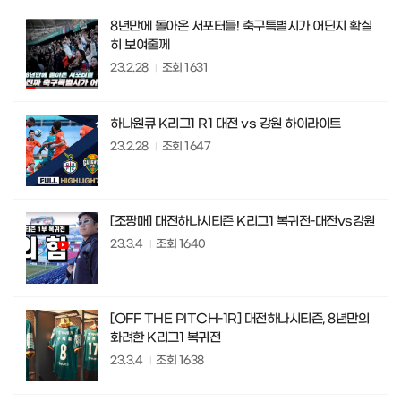
8년만에 돌아온 서포터들! 축구특별시가 어딘지 확실
히 보여줄께
23.2.28
조회
1631
하나원큐 K리그1 R1 대전 vs 강원 하이라이트
23.2.28
조회
1647
[조팡매] 대전하나시티즌 K리그1 복귀전-대전vs강원
23.3.4
조회
1640
[OFF THE PITCH-1R] 대전하나시티즌, 8년만의
화려한 K리그1 복귀전
23.3.4
조회
1638