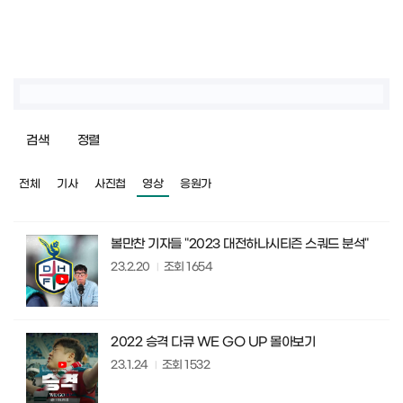
검색
정렬
전체
기사
사진첩
영상
응원가
볼만찬 기자들 "2023 대전하나시티즌 스쿼드 분석"
23.2.20
조회
1654
2022 승격 다큐 WE GO UP 몰아보기
23.1.24
조회
1532