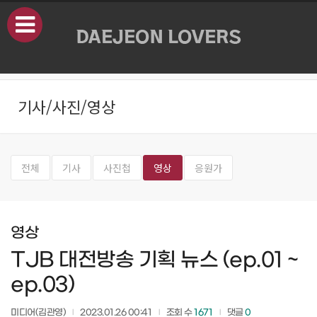
본문으로 바로가기
기사/사진/영상
전체
기사
사진첩
영상
응원가
영상
TJB 대전방송 기획 뉴스 (ep.01 ~
ep.03)
미디어(김관영)
2023.01.26 00:41
조회 수
1671
댓글
0