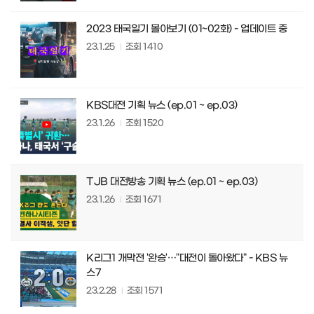
2023 태국일기 몰아보기 (01~02화) - 업데이트 중
23.1.25
조회
1410
KBS대전 기획 뉴스 (ep.01 ~ ep.03)
23.1.26
조회
1520
TJB 대전방송 기획 뉴스 (ep.01 ~ ep.03)
23.1.26
조회
1671
K리그1 개막전 '완승'…"대전이 돌아왔다" - KBS 뉴
스7
23.2.28
조회
1571