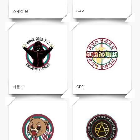
스페셜 원
GAP
퍼플즈
GFC