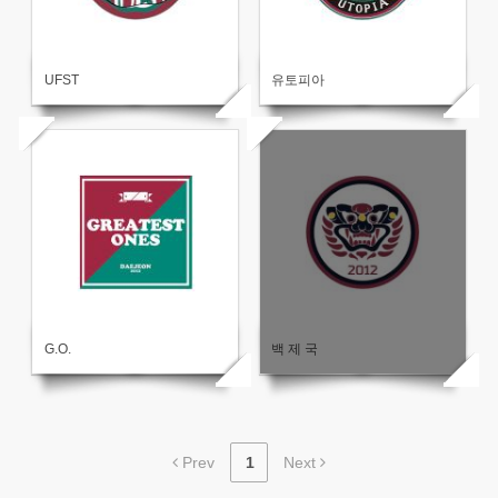
UFST
유토피아
G.O.
백 제 국
Prev
1
Next