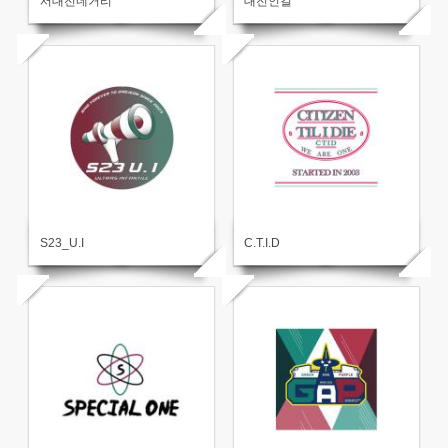
서대전네거리
대전인걸
S23_U.I
C.T.I.D