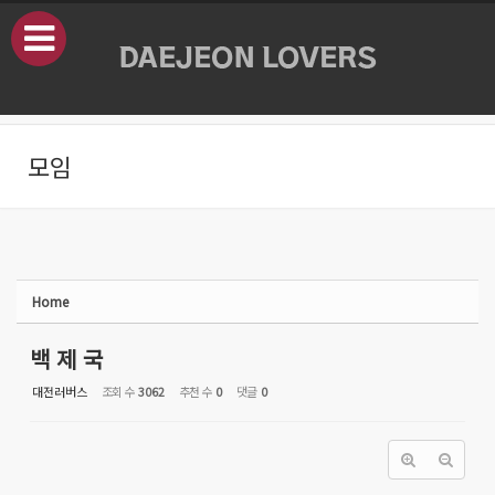
본문으로 바로가기
Sketchbook5, 스케치북5
모임
Sketchbook5, 스케치북5
Home
백 제 국
대전러버스
조회 수
3062
추천 수
0
댓글
0