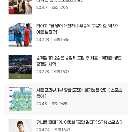
다시 한 번" [ 스포탈코리아 ]
20.4.7
조회
1706
티아고, "골 넣어 대전하나 우승에 도움되길. 역사에
이름 남길 것"
23.2.28
조회
1586
승격팀 1R 2승은 승강제 도입 후 처음…역대급 '생존'
경쟁의 서막
23.2.28
조회
1607
시즌 프리뷰, 1부 향한 도전에 불가능은 없다 [ 스포츠
동아 ]
20.4.9
조회
1685
유니폼 판매 1위, 이웅희 "꿈만 같다" [ STN 스포츠 ]
20.4.24
조회
1647