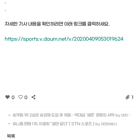
.
.
자세한 기사 내용을 확인하려면 아래 링크를 클릭하세요.
https://sports.v.daum.net/v/20200409053019624
0
0
1
승격팀 1R 2승은 승강제 도입 후 처음…역대급 '생존' 경쟁의 서막
(by 대전러버스)
유니폼 판매 1위, 이웅희 "꿈만 같다" [ STN 스포츠 ]
(by 대전러버스)
목록