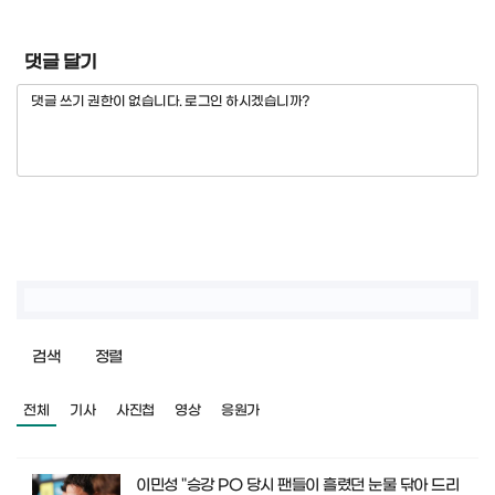
댓글 달기
검색
정렬
전체
기사
사진첩
영상
응원가
이민성 "승강 PO 당시 팬들이 흘렸던 눈물 닦아 드리