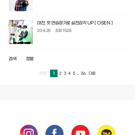
대전, 첫 연습경기로 실전감각 UP [ OSEN ]
20.4.25
조회
1528
검색
정렬
1
2
3
4
5
...
36
이전
다음