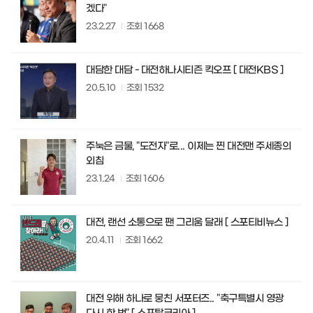
겠다"
23.2.27
조회
1668
대담한 대담 - 대전하나시티즌 킥오프 [ 대전KBS ]
20.5.10
조회
1532
주눅은 금물, "도전자"로... 이제는 찐 대전맨 주세종의
외침
23.1.24
조회
1606
대전, 랜선 소통으로 팬 그리움 달래 [ 스포티비뉴스 ]
20.4.11
조회
1662
대전 위해 하나로 뭉친 서포터즈.. "축구특별시 영광