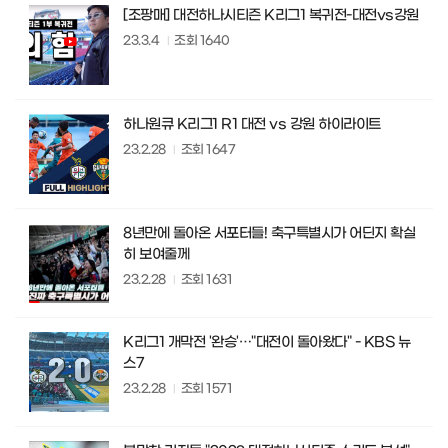
[조팡매] 대전하나시티즌 K리그1 복귀전-대전vs강원
23.3.4
조회
1640
하나원큐 K리그1 R1 대전 vs 강원 하이라이트
23.2.28
조회
1647
8년만에 돌아온 서포터들! 축구특별시가 어딘지 확실
히 보여줄께
23.2.28
조회
1631
K리그1 개막전 '완승'…"대전이 돌아왔다" - KBS 뉴
스7
23.2.28
조회
1571