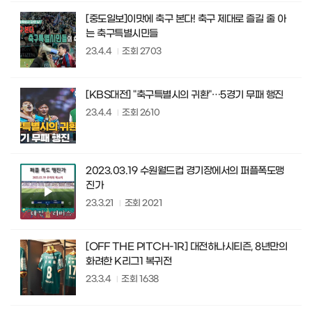
[중도일보]이맛에 축구 본다! 축구 제대로 즐길 줄 아
는 축구특별시민들
23.4.4
조회
2703
[KBS대전] "축구특별시의 귀환"…5경기 무패 행진
23.4.4
조회
2610
2023.03.19 수원월드컵 경기장에서의 퍼플폭도맹
진가
23.3.21
조회
2021
[OFF THE PITCH-1R] 대전하나시티즌, 8년만의
화려한 K리그1 복귀전
23.3.4
조회
1638