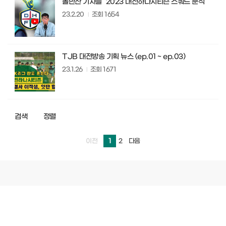
볼만찬 기자들 "2023 대전하나시티즌 스쿼드 분석"
23.2.20
조회
1654
TJB 대전방송 기획 뉴스 (ep.01 ~ ep.03)
23.1.26
조회
1671
검색
정렬
1
2
이전
다음