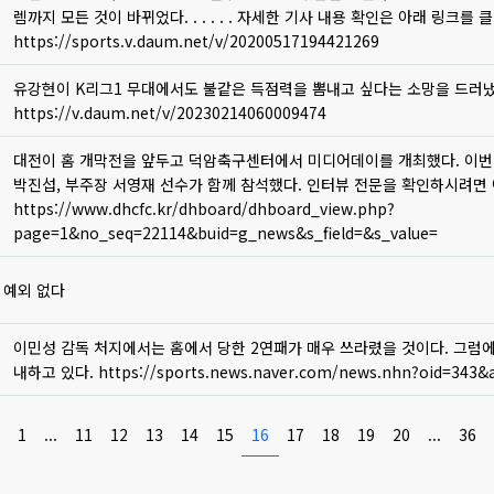
대전하나시티즌의 첫 홈경기 [ 스포츠조선 ]
렘까지 모든 것이 바뀌었다. . . . . . 자세한 기사 내용 확인은 아래 링크를 
https://sports.v.daum.net/v/20200517194421269
유강현이 K리그1 무대에서도 불같은 득점력을 뽐내고 싶다는 소망을 드러냈
유강현, “20골 이상!”
https://v.daum.net/v/20230214060009474
대전이 홈 개막전을 앞두고 덕암축구센터에서 미디어데이를 개최했다. 이번
박진섭, 부주장 서영재 선수가 함께 참석했다. 인터뷰 전문을 확인하시려면
뷰 전문 [대전하나시티즌]
https://www.dhcfc.kr/dhboard/dhboard_view.php?
page=1&no_seq=22114&buid=g_news&s_field=&s_value=
 예외 없다
이민성 감독 처지에서는 홈에서 당한 2연패가 매우 쓰라렸을 것이다. 그럼
슴에 새기는 참을 "인" [베스트 일레븐]
내하고 있다. https://sports.news.naver.com/news.nhn?oid=343&
1
...
11
12
13
14
15
16
17
18
19
20
...
36