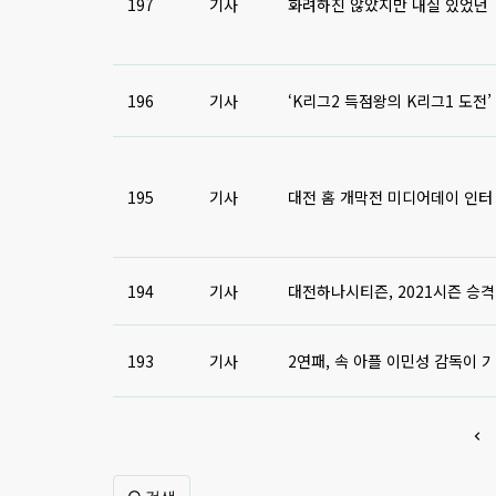
197
기사
화려하진 않았지만 내실 있었던 
196
기사
‘K리그2 득점왕의 K리그1 도전’ 
195
기사
대전 홈 개막전 미디어데이 인터
194
기사
대전하나시티즌, 2021시즌 승격
193
기사
2연패, 속 아플 이민성 감독이 가