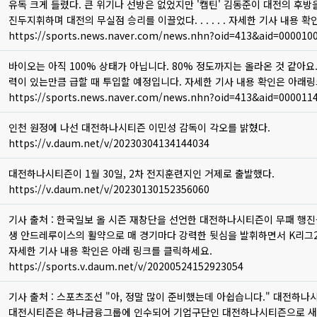
유독 크게 들렸다. 큰 위기나 선방은 없었지만 '캡틴' 김동준이 대전의 후
를 진두지휘하다 [ 인터풋볼 ]
진두지휘하며 대전의 무실점 승리를 이끌었다. . . . . . 자세한 기사 내용 
https://sports.news.naver.com/news.nhn?oid=413&aid=000010
바이오는 아직 100% 상태가 아닙니다. 80% 정도까지는 올라온 것 같아
때 투입 [인터풋볼]
력이 있는만큼 급할 때 투입할 예정입니다. 자세한 기사 내용 확인은 아래
https://sports.news.naver.com/news.nhn?oid=413&aid=000011
인천 원정에 나선 대전하나시티즌 이민성 감독이 각오를 밝혔다.
강현-티아고, 좋은 활약 기대"
https://v.daum.net/v/20230304134144034
대전하나시티즌이 1월 30일, 2차 전지훈련지인 거제로 출발했다.
전지훈련 거제로 출발
https://v.daum.net/v/20230130152356060
기사 출처 : 한국일보 올 시즌 재창단을 선언한 대전하나시티즌이 무패 행진
생 안드레루이스의 활약으로 매 경기마다 강력한 뒷심을 발휘하면서 K리그2 우승후
수 된 대전 [ 한국일보 ]
자세한 기사 내용 확인은 아래 링크를 클릭하세요.
https://sports.v.daum.net/v/20200524152923054
기사 출처 : 스포츠조선 "아, 정말 많이 준비했는데 아쉽습니다." 대전하
대전시티즌은 하나금융그룹에 인수되어 기업구단인 대전하나시티즌으로 새로