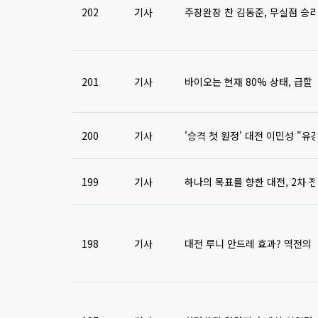
202
기사
주장완장 찬 김동준, 무실점 승리
201
기사
바이오는 현재 80% 상태, 급할 
200
기사
'승격 첫 원정' 대전 이민성 "유
199
기사
하나의 목표를 향한 대전, 2차 
198
기사
대전 루니 안드레 효과? 역전의 사