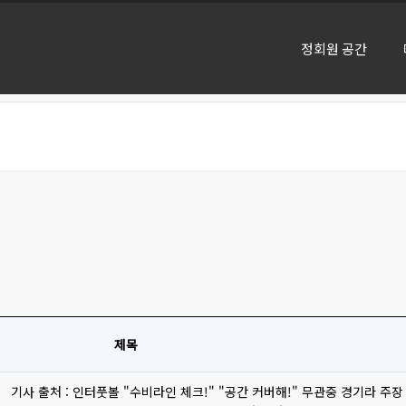
정회원 공간
제목
기사 출처 : 인터풋볼 "수비라인 체크!" "공간 커버해!" 무관중 경기라 주