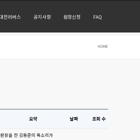
대전러버스
공지사항
원정신청
FAQ
HOME
요약
날짜
조회 수
장 완장을 찬 김동준의 목소리가